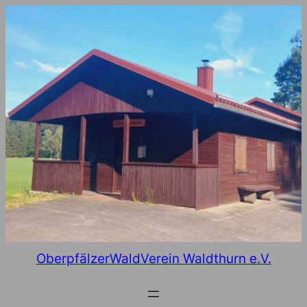
Zum
Inhalt
springen
OberpfälzerWaldVerein Waldthurn e.V.